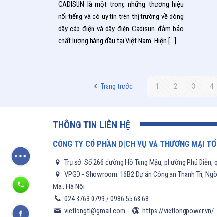
CADISUN là một trong những thương hiệu
nổi tiếng và có uy tín trên thị trường về dòng
dây cáp điện và dây điện Cadisun, đảm bảo
chất lượng hàng đầu tại Việt Nam. Hiện
[…]
Trang trước
1
2
3
4
THÔNG TIN LIÊN HỆ
CÔNG TY CỔ PHẦN DỊCH VỤ VÀ THƯƠNG MẠI TỔ
Trụ sở: Số 266 đường Hồ Tùng Mậu, phường Phú Diễn, q
VPGD - Showroom: 16B2 Dự án Công an Thanh Trì, Ngõ 6
Mai, Hà Nội
024 3763 0799
/
0986 55 68 68
vietlongtl@gmail.com
-
https://vietlongpower.vn/