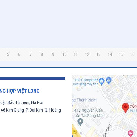
5
6
7
8
9
10
11
12
13
14
15
16
NG HỢP VIỆT LONG
uận Bắc Từ Liêm, Hà Nội
6 Kim Giang, P. Đại Kim, Q. Hoàng