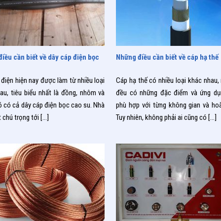
2019
05/09/2019
iều cần biết về dây cáp điện bọc
Những điều cần biết về cáp hạ thế
 điện hiện nay được làm từ nhiều loại
Cáp hạ thế có nhiều loại khác nhau, 
au, tiêu biểu nhất là đồng, nhôm và
đều có những đặc điểm và ứng dụn
ó có cả dây cáp điện bọc cao su. Nhà
phù hợp với từng không gian và ho
 chú trọng tới
[…]
Tuy nhiên, không phải ai cũng có
[…]