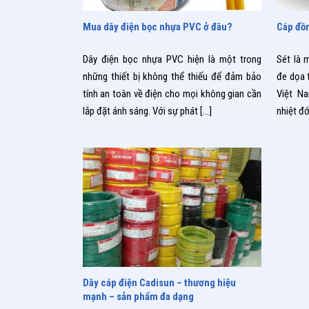
01/09/2019
21/08/
Mua dây điện bọc nhựa PVC ở đâu?
Cáp đồn
Dây điện bọc nhựa PVC hiện là một trong
Sét là 
những thiết bị không thể thiếu để đảm bảo
đe dọa 
tính an toàn về điện cho mọi không gian cần
Việt N
lắp đặt ánh sáng. Với sự phát
[…]
nhiệt đ
17/08/2019
Dây cáp điện Cadisun – thương hiệu
mạnh – sản phẩm đa dạng