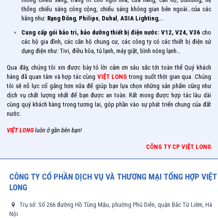
thống chiếu sáng công cộng, chiếu sáng không gian bên ngoài…của các
hãng như:
Rạng Đông
,
Philips
,
Duhal
,
ASIA Lighting
,…
Cung cấp gói bảo trì, bảo dưỡng thiết bị điện nước: V12, V24, V36
cho
các hộ gia đình, các căn hộ chung cư, các công ty có các thiết bị điện sử
dụng điện như: Tivi, điều hòa, tủ lạnh, máy giặt, bình nóng lạnh…
Qua đây, chúng tôi xin được bày tỏ lời cảm ơn sâu sắc tới toàn thể Quý khách
hàng đã quan tâm và hợp tác cùng
VIỆT LONG
trong suốt thời gian qua. Chúng
tôi sẽ nỗ lực cố gắng hơn nữa để giúp bạn lựa chọn những sản phẩm cũng như
dịch vụ chất lượng nhất để bạn được an toàn. Rất mong được hợp tác lâu dài
cùng quý khách hàng trong tương lai, góp phần vào sự phát triển chung của đất
nước.
VIỆT LONG
luôn ở gần bên bạn!
CÔNG TY CP VIỆT LONG
CÔNG TY CỔ PHẦN DỊCH VỤ VÀ THƯƠNG MẠI TỔNG HỢP VIỆT
LONG
Trụ sở: Số 266 đường Hồ Tùng Mậu, phường Phú Diễn, quận Bắc Từ Liêm, Hà
Nội