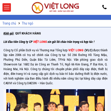
Trang chủ
Thư ngỏ
Kính gửi
:
QUÝ KHÁCH HÀNG
Lời đầu tiên Công ty CP
VIỆT LONG
xin gửi lời chào trân trọng và hợp tác !
Công ty Cổ phần Dịch vụ và Thương mại Tổng hợp
VIỆT LONG
(VLC)
được thành
lập năm 2006 có trụ sở chính của Công ty tại: Số 266 Đường Hồ Tùng Mậu,
Phường Phú Diễn, Quận Bắc Từ Liêm, TP.Hà Nội. Văn phòng giao dịch và
Showroom tại: 16B2 Dự án Công an Thanh Trì, Ngõ 66 Kim Giang, P. Đại Kim, Q.
Hoàng Mai, Hà Nội. Công ty chúng tôi chuyên phân phối dây cáp điện, thiết bị
điện, đèn trang trí và cung cấp gói dịch vụ bảo trì bảo dưỡng thiết bị điện nước,
với kinh nghiệm của Ban điều hành đã nhiều năm công tác tại hãng dây cáp điện
CADIVI và Công ty DAESIN – Hàn Quốc.