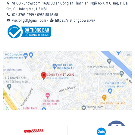
VPGD - Showroom: 16B2 Dự án Công an Thanh Trì, Ngõ 66 Kim Giang, P. Đại
Kim, Q. Hoàng Mai, Hà Nội
024 3763 0799
/
0986 55 68 68
vietlongtl@gmail.com
-
https://vietlongpower.vn/
0986556868