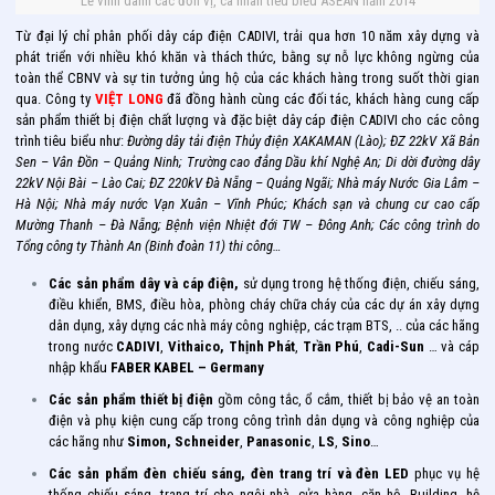
Lễ vinh danh các đơn vị, cá nhân tiêu biểu ASEAN năm 2014
Từ đại lý chỉ phân phối dây cáp điện CADIVI, trải qua hơn 10 năm xây dựng và
phát triển với nhiều khó khăn và thách thức, bằng sự nỗ lực không ngừng của
toàn thể CBNV và sự tin tưởng ủng hộ của các khách hàng trong suốt thời gian
qua. Công ty
VIỆT LONG
đã đồng hành cùng các đối tác, khách hàng cung cấp
sản phẩm thiết bị điện chất lượng và đặc biệt dây cáp điện CADIVI cho các công
trình tiêu biểu như:
Đường dây tải điện Thủy điện XAKAMAN (Lào); ĐZ 22kV Xã Bản
Sen – Vân Đồn – Quảng Ninh; Trường cao đẳng Dầu khí Nghệ An; Di dời đường dây
22kV Nội Bài – Lào Cai; ĐZ 220kV Đà Nẵng – Quảng Ngãi; Nhà máy Nước Gia Lâm –
Hà Nội; Nhà máy nước Vạn Xuân – Vĩnh Phúc; Khách sạn và chung cư cao cấp
Mường Thanh – Đà Nẵng; Bệnh viện Nhiệt đới TW – Đông Anh; Các công trình do
Tổng công ty Thành An (Binh đoàn 11) thi công…
Các sản phẩm dây và cáp điện,
sử dụng trong hệ thống điện, chiếu sáng,
điều khiển, BMS, điều hòa, phòng cháy chữa cháy của các dự án xây dựng
dân dụng, xây dựng các nhà máy công nghiệp, các trạm BTS, .. của các hãng
trong nước
CADIVI
,
Vithaico, Thịnh Phát
,
Trần Phú
,
Cadi-Sun
… và cáp
nhập khẩu
FABER KABEL – Germany
Các sản phẩm thiết bị điện
gồm công tắc, ổ cắm, thiết bị bảo vệ an toàn
điện và phụ kiện cung cấp trong công trình dân dụng và công nghiệp của
các hãng như
Simon,
Schneider
,
Panasonic
,
LS
,
Sino
…
Các sản phẩm đèn chiếu sáng, đèn trang trí và đèn LED
phục vụ hệ
thống chiếu sáng, trang trí cho ngôi nhà, cửa hàng, căn hộ, Building, hệ