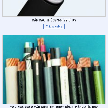
CÁP CAO THẾ 38/66 (72.5) KV
Thipha cable
CV – 450/750 V CÁP ĐIỆN LỰC, RUỘT ĐỒNG, CÁCH ĐIỆN PVC