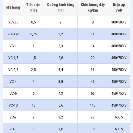
Tiết diện
Đường kính tổng
Khối lượng dây
Điện áp
Mã hàng
mm2
mm
kg/km
Volt
VC-0,5
0,5
2
8
300/500 V
VC-0,75
0,75
2,2
11
300/500 V
VC-1
1
2,3
14
300/500 V
VC-1,5
1,5
2,8
20
450/750 V
VC-2,5
2,5
3,4
31
450/750 V
VC-4
4
3,8
46
450/750 V
VC-6
6
4,3
66
450/750 V
VC-10
10
5,6
110
450/750 V
VC-2
2
3,2
27
600 V
VC-3
3
3,6
38
600 V