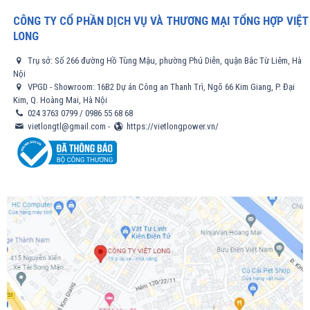
CÔNG TY CỔ PHẦN DỊCH VỤ VÀ THƯƠNG MẠI TỔNG HỢP VIỆT
LONG
Trụ sở: Số 266 đường Hồ Tùng Mậu, phường Phú Diễn, quận Bắc Từ Liêm, Hà
Nội
VPGD - Showroom: 16B2 Dự án Công an Thanh Trì, Ngõ 66 Kim Giang, P. Đại
Kim, Q. Hoàng Mai, Hà Nội
024 3763 0799
/
0986 55 68 68
vietlongtl@gmail.com
-
https://vietlongpower.vn/