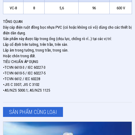
VC-8
8
5,6
96
600 V
TỔNG QUAN
Dây cáp điện ruột đồng bọc nhựa PVC (có hoặc không có vỏ) dùng cho các thiết bị
điện dân dụng.
Sản phẩm này được lắp trong ống (chịu lực, chống rò rỉ…) tại các vị trí:
Lắp cố định trên tường, trên trần, trên sàn.
Lắp âm trong tường, trong trần, trong sàn.
Hoặc chôn trong đất.
TIÊU CHUẨN ÁP DỤNG
•TCVN 6610-3 / IEC 60227-3
•TCVN 6610-5 / IEC 60227-5
•TCVN 6612 / IEC 60228
•JIS C 3307; JIS C 3102
•AS/NZS 5000.1; AS/NZS 1125
SẢN PHẨM CÙNG LOẠI