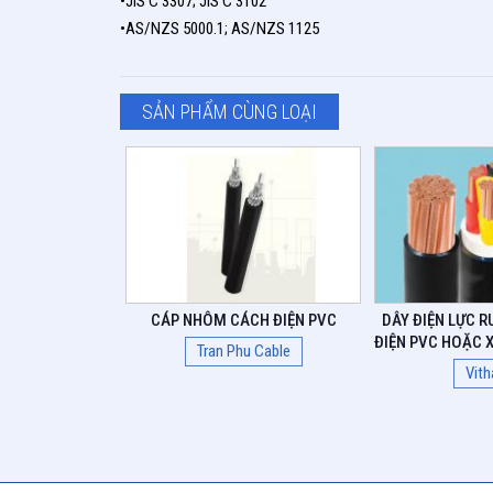
•JIS C 3307; JIS C 3102
•AS/NZS 5000.1; AS/NZS 1125
SẢN PHẨM CÙNG LOẠI
CÁP NHÔM CÁCH ĐIỆN PVC
DÂY ĐIỆN LỰC 
ĐIỆN PVC HOẶC X
Tran Phu Cable
Vith