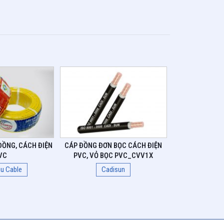
ĐỒNG, CÁCH ĐIỆN
CÁP ĐỒNG ĐƠN BỌC CÁCH ĐIỆN
VC
PVC, VỎ BỌC PVC_CVV1X
hu Cable
Cadisun