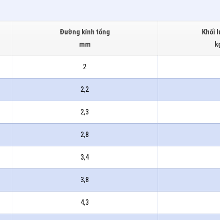
Đường kính tổng
Khối 
mm
k
2
2,2
2,3
2,8
3,4
3,8
4,3