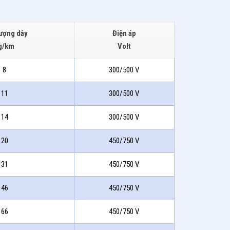
lượng dây
Điện áp
g/km
Volt
8
300/500 V
11
300/500 V
14
300/500 V
20
450/750 V
31
450/750 V
46
450/750 V
66
450/750 V