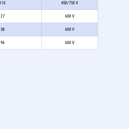
110
450/750 V
27
600 V
38
600 V
96
600 V