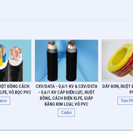
RUỘT ĐỒNG CÁCH
CXV/DATA − 0,6/1 KV & CXV/DSTA
DÂY ĐƠN, RUỘT 
LPE, VỎ BỌC PVC
− 0,6/1 KV CÁP ĐIỆN LỰC, RUỘT
P
ĐỒNG, CÁCH ĐIỆN XLPE, GIÁP
aico
Tran P
BĂNG KIM LOẠI, VỎ PVC
Cadivi