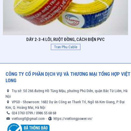
DÂY 2-3-4 LÕI, RUỘT ĐỒNG, CÁCH ĐIỆN PVC
Tran Phu Cable
CÔNG TY CỔ PHẦN DỊCH VỤ VÀ THƯƠNG MẠI TỔNG HỢP VIỆT
LONG
Trụ sở: Số 266 đường Hồ Tùng Mậu, phường Phú Diễn, quận Bắc Từ Liêm, Hà
Nội
VPGD - Showroom: 16B2 Dự án Công an Thanh Trì, Ngõ 66 Kim Giang, P. Đại
Kim, Q. Hoàng Mai, Hà Nội
024 3763 0799
/
0986 55 68 68
vietlongtl@gmail.com
-
https://vietlongpower.vn/