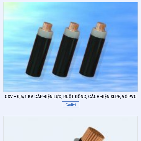
CXV ­− 0,6/1 KV CÁP ĐIỆN LỰC, RUỘT ĐỒNG, CÁCH ĐIỆN XLPE, VỎ PVC
Cadivi