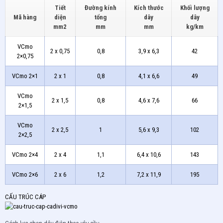
Tiết
Đường kính
Kích thước
Khối lượng
Mã hàng
diện
tổng
dây
dây
mm2
mm
mm
kg/km
VCmo
2 x 0,75
0,8
3,9 x 6,3
42
2×0,75
VCmo 2×1
2 x 1
0,8
4,1 x 6,6
49
VCmo
2 x 1,5
0,8
4,6 x 7,6
66
2×1,5
VCmo
2 x 2,5
1
5,6 x 9,3
102
2×2,5
VCmo 2×4
2 x 4
1,1
6,4 x 10,6
143
VCmo 2×6
2 x 6
1,2
7,2 x 11,9
195
CẤU TRÚC CÁP