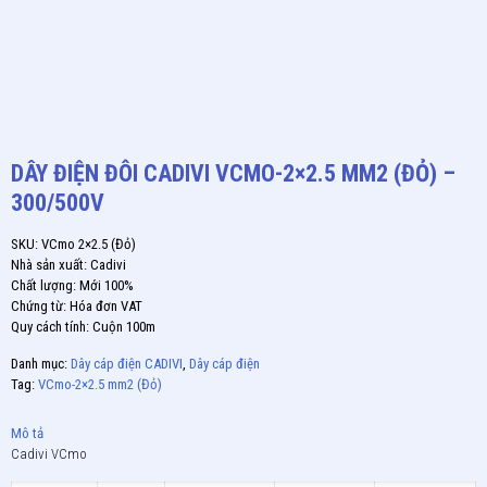
DÂY ĐIỆN ĐÔI CADIVI VCMO-2×2.5 MM2 (ĐỎ) –
300/500V
SKU: VCmo 2×2.5 (Đỏ)
Nhà sản xuất: Cadivi
Chất lượng: Mới 100%
Chứng từ: Hóa đơn VAT
Quy cách tính: Cuộn 100m
Danh mục:
Dây cáp điện CADIVI
,
Dây cáp điện
Tag:
VCmo-2×2.5 mm2 (Đỏ)
Mô tả
Cadivi VCmo