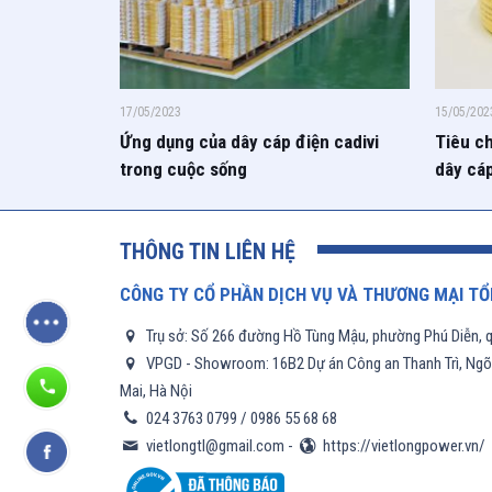
17/05/2023
15/05/202
Ứng dụng của dây cáp điện cadivi
Tiêu ch
trong cuộc sống
dây cáp
THÔNG TIN LIÊN HỆ
CÔNG TY CỔ PHẦN DỊCH VỤ VÀ THƯƠNG MẠI TỔ
Trụ sở: Số 266 đường Hồ Tùng Mậu, phường Phú Diễn, q
VPGD - Showroom: 16B2 Dự án Công an Thanh Trì, Ngõ 6
Mai, Hà Nội
024 3763 0799
/
0986 55 68 68
vietlongtl@gmail.com
-
https://vietlongpower.vn/