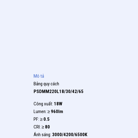
Mô tả
Bảng quy cách
PSDMM220L18/30/42/65
Công xuất:
18W
Lumen: ≥
960lm
PF: ≥
0.5
CRI: ≥
80
Ánh sáng:
3000/4200/6500K