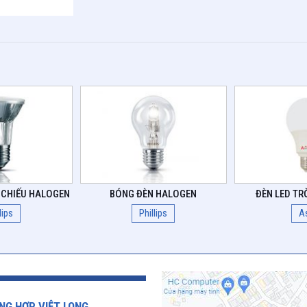
 CHIẾU HALOGEN
BÓNG ĐÈN HALOGEN
ĐÈN LED TR
lips
Phillips
A
NG HỢP VIỆT LONG