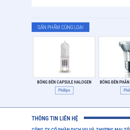
SẢN PHẨM CÙNG LOẠI
BÓNG ĐÈN CAPSULE HALOGEN
BÓNG ĐÈN PHẢN
Phillips
Phil
THÔNG TIN LIÊN HỆ
CÔNG TY CỔ PHẦN DỊCH VỤ VÀ THƯƠNG MẠI TỔ