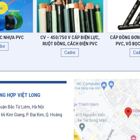
ỌC NHỰA PVC
CV – 450/750 V CÁP ĐIỆN LỰC,
CÁP ĐỒNG ĐƠN
RUỘT ĐỒNG, CÁCH ĐIỆN PVC
PVC, VỎ BỌ
ivi
Cadivi
Cad
NG HỢP VIỆT LONG
uận Bắc Từ Liêm, Hà Nội
6 Kim Giang, P. Đại Kim, Q. Hoàng