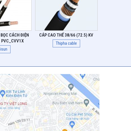
 BỌC CÁCH ĐIỆN
CÁP CAO THẾ 38/66 (72.5) KV
C PVC_CVV1X
Thipha cable
isun