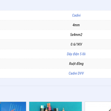
Cadivi
4mm
5x4mm2
0.6/1KV
Dây điện 5 lõi
Ruột đồng
Cadivi DVV