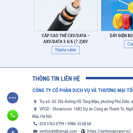
CÁP CAO THẾ CXV/DATA –
DÂY ĐIỆN B
AXV/DATA 3.6/6 (7.2)KV
Cad
Thipha cable
THÔNG TIN LIÊN HỆ
CÔNG TY CỔ PHẦN DỊCH VỤ VÀ THƯƠNG MẠI TỔ
Trụ sở: Số 266 đường Hồ Tùng Mậu, phường Phú Diễn, q
VPGD - Showroom: 16B2 Dự án Công an Thanh Trì, Ngõ 6
Mai, Hà Nội
024 3763 0799
/
0986 55 68 68
vietlongtl@gmail.com
-
https://vietlongpower.vn/