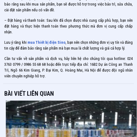
bảo rằng sau khi mua sản phẩm, bạn sẽ được hỗ trợ trong việc bảo trì, sửa chữa,
cài đặt sản phẩm nếu có vấn đề.
– Đặt hàng và thanh toán: Sau khi đã chọn được nhà cung cấp phù hợp, bạn nên
đặt hàng và thực hiện thanh toán theo phương thức mà đơn vị cung cấp chấp
nhận.
Lưu ý rằng khi
mua Thiết bị điện Sino
, bạn nên chọn những đơn vị uy tín và đáng
tin cậy để đảm bảo rằng sản phẩm mà bạn mua là chất lượng và giá cả hợp lý.
Cần tư vấn về sản phẩm và dịch vụ, hãy liên hệ cho chúng tôi qua hotline: 024
3763 0799 / 0986 55 68 68 hoặc đến trực tiếp địa chỉ: 16B2 Dự án Công an Thanh
Trì, Ngõ 66 Kim Giang, P. Đại Kim, Q. Hoàng Mai, Hà Nội để được đội ngũ nhân
viên chuyên nghiệp hỗ trợ.
BÀI VIẾT LIÊN QUAN