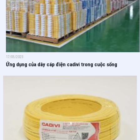
17/05/2023
Ứng dụng của dây cáp điện cadivi trong cuộc sống