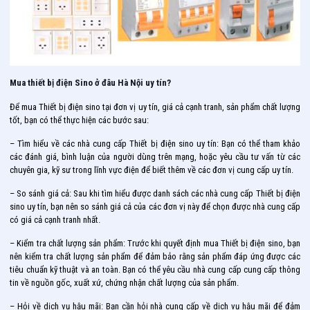
Mua thiết bị điện Sino ở đâu Hà Nội uy tín?
Để mua Thiết bị điện sino tại đơn vị uy tín, giá cả cạnh tranh, sản phẩm chất lượng
tốt, bạn có thể thực hiện các bước sau:
– Tìm hiểu về các nhà cung cấp Thiết bị điện sino uy tín: Bạn có thể tham khảo
các đánh giá, bình luận của người dùng trên mạng, hoặc yêu cầu tư vấn từ các
chuyên gia, kỹ sư trong lĩnh vực điện để biết thêm về các đơn vị cung cấp uy tín.
– So sánh giá cả: Sau khi tìm hiểu được danh sách các nhà cung cấp Thiết bị điện
sino uy tín, bạn nên so sánh giá cả của các đơn vị này để chọn được nhà cung cấp
có giá cả cạnh tranh nhất.
– Kiểm tra chất lượng sản phẩm: Trước khi quyết định mua Thiết bị điện sino, bạn
nên kiểm tra chất lượng sản phẩm để đảm bảo rằng sản phẩm đáp ứng được các
tiêu chuẩn kỹ thuật và an toàn. Bạn có thể yêu cầu nhà cung cấp cung cấp thông
tin về nguồn gốc, xuất xứ, chứng nhận chất lượng của sản phẩm.
– Hỏi về dịch vụ hậu mãi: Bạn cần hỏi nhà cung cấp về dịch vụ hậu mãi để đảm