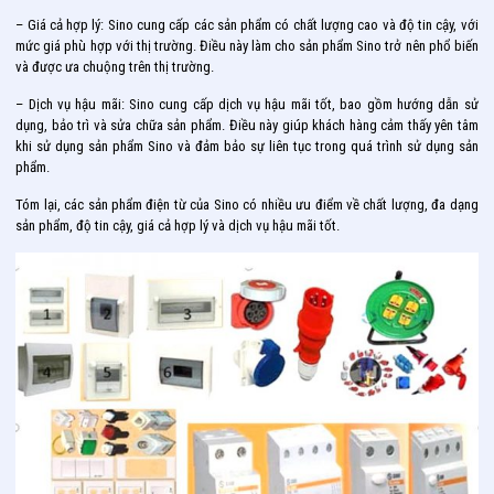
– Giá cả hợp lý: Sino cung cấp các sản phẩm có chất lượng cao và độ tin cậy, với
mức giá phù hợp với thị trường. Điều này làm cho sản phẩm Sino trở nên phổ biến
và được ưa chuộng trên thị trường.
– Dịch vụ hậu mãi: Sino cung cấp dịch vụ hậu mãi tốt, bao gồm hướng dẫn sử
dụng, bảo trì và sửa chữa sản phẩm. Điều này giúp khách hàng cảm thấy yên tâm
khi sử dụng sản phẩm Sino và đảm bảo sự liên tục trong quá trình sử dụng sản
phẩm.
Tóm lại, các sản phẩm điện từ của Sino có nhiều ưu điểm về chất lượng, đa dạng
sản phẩm, độ tin cậy, giá cả hợp lý và dịch vụ hậu mãi tốt.