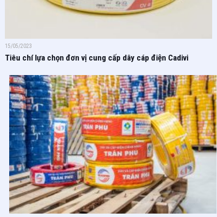
15/05/2023
Tiêu chí lựa chọn đơn vị cung cấp dây cáp điện Cadivi