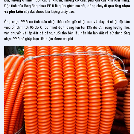
bụi, không ô nhiễm bởi các vi khuẩn, không có chất phụ gia của kim loại nặng.
Đặc tính của lòng ống nhựa PP-R là giúp giảm ma sát, dòng chảy đi qua
ống nhựa
và phụ kiện
này đạt được lưu lượng chảy cao.
Ống nhựa PP-R có tính dẫn nhiệt thấp nên giữ nhiệt cao và duy trì nhiệt độ làm
việc ổn định tới 95 độ C, có nhiệt độ thoáng lên tới 135 độ C. Trọng lượng nhẹ,
vận chuyển và lắp đặt dễ dàng, tuổi thọ bền lâu nên khi lắp đặt và sử dụng ống
nhựa PP-R sẽ giúp bạn tiết kiệm được chi phí.