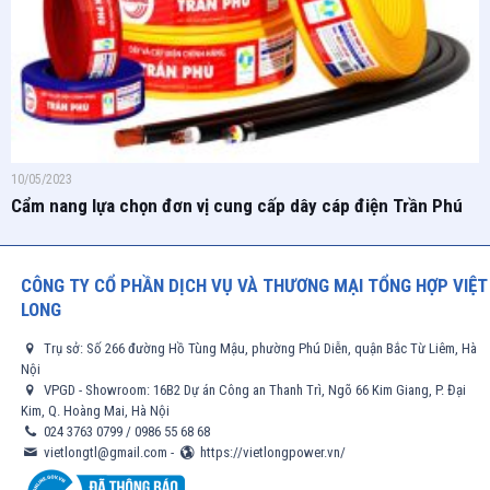
10/05/2023
Cẩm nang lựa chọn đơn vị cung cấp dây cáp điện Trần Phú
CÔNG TY CỔ PHẦN DỊCH VỤ VÀ THƯƠNG MẠI TỔNG HỢP VIỆT
LONG
Trụ sở: Số 266 đường Hồ Tùng Mậu, phường Phú Diễn, quận Bắc Từ Liêm, Hà
Nội
VPGD - Showroom: 16B2 Dự án Công an Thanh Trì, Ngõ 66 Kim Giang, P. Đại
Kim, Q. Hoàng Mai, Hà Nội
024 3763 0799
/
0986 55 68 68
vietlongtl@gmail.com
-
https://vietlongpower.vn/