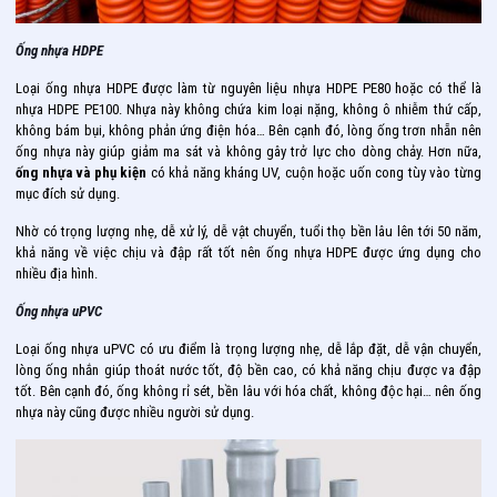
Ống nhựa HDPE
Loại ống nhựa HDPE được làm từ nguyên liệu nhựa HDPE PE80 hoặc có thể là
nhựa HDPE PE100. Nhựa này không chứa kim loại nặng, không ô nhiễm thứ cấp,
không bám bụi, không phản ứng điện hóa… Bên cạnh đó, lòng ống trơn nhẵn nên
ống nhựa này giúp giảm ma sát và không gây trở lực cho dòng chảy. Hơn nữa,
ống nhựa và phụ kiện
có khả năng kháng UV, cuộn hoặc uốn cong tùy vào từng
mục đích sử dụng.
Nhờ có trọng lượng nhẹ, dễ xử lý, dễ vật chuyển, tuổi thọ bền lâu lên tới 50 năm,
khả năng về việc chịu và đập rất tốt nên ống nhựa HDPE được ứng dụng cho
nhiều địa hình.
Ống nhựa uPVC
Loại ống nhựa uPVC có ưu điểm là trọng lượng nhẹ, dễ lắp đặt, dễ vận chuyển,
lòng ống nhắn giúp thoát nước tốt, độ bền cao, có khả năng chịu được va đập
tốt. Bên cạnh đó, ống không rỉ sét, bền lâu với hóa chất, không độc hại… nên ống
nhựa này cũng được nhiều người sử dụng.