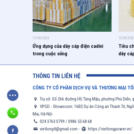
17/05/2023
15/05/202
Ứng dụng của dây cáp điện cadivi
Tiêu ch
trong cuộc sống
dây cáp
THÔNG TIN LIÊN HỆ
CÔNG TY CỔ PHẦN DỊCH VỤ VÀ THƯƠNG MẠI TỔ
Trụ sở: Số 266 đường Hồ Tùng Mậu, phường Phú Diễn, q
VPGD - Showroom: 16B2 Dự án Công an Thanh Trì, Ngõ 6
Mai, Hà Nội
024 3763 0799
/
0986 55 68 68
vietlongtl@gmail.com
-
https://vietlongpower.vn/