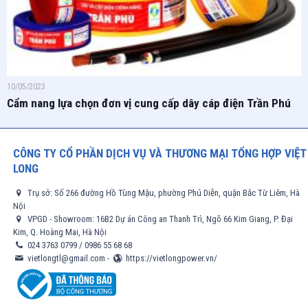
10/05/2023
Cẩm nang lựa chọn đơn vị cung cấp dây cáp điện Trần Phú
CÔNG TY CỔ PHẦN DỊCH VỤ VÀ THƯƠNG MẠI TỔNG HỢP VIỆT
LONG
Trụ sở: Số 266 đường Hồ Tùng Mậu, phường Phú Diễn, quận Bắc Từ Liêm, Hà
Nội
VPGD - Showroom: 16B2 Dự án Công an Thanh Trì, Ngõ 66 Kim Giang, P. Đại
Kim, Q. Hoàng Mai, Hà Nội
024 3763 0799
/
0986 55 68 68
vietlongtl@gmail.com
-
https://vietlongpower.vn/