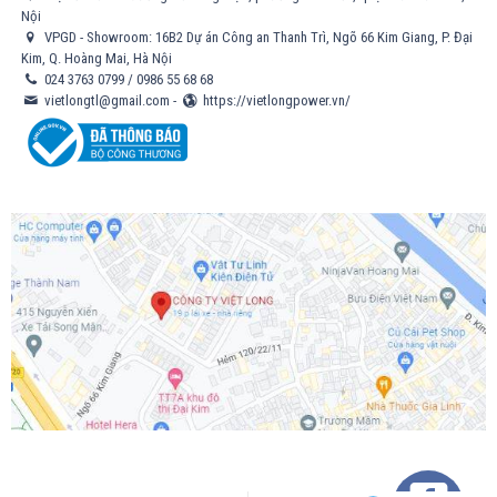
Nội
VPGD - Showroom: 16B2 Dự án Công an Thanh Trì, Ngõ 66 Kim Giang, P. Đại
Kim, Q. Hoàng Mai, Hà Nội
024 3763 0799
/
0986 55 68 68
vietlongtl@gmail.com
-
https://vietlongpower.vn/