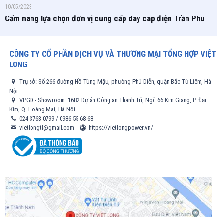
10/05/2023
Cẩm nang lựa chọn đơn vị cung cấp dây cáp điện Trần Phú
CÔNG TY CỔ PHẦN DỊCH VỤ VÀ THƯƠNG MẠI TỔNG HỢP VIỆT
LONG
Trụ sở: Số 266 đường Hồ Tùng Mậu, phường Phú Diễn, quận Bắc Từ Liêm, Hà
Nội
VPGD - Showroom: 16B2 Dự án Công an Thanh Trì, Ngõ 66 Kim Giang, P. Đại
Kim, Q. Hoàng Mai, Hà Nội
024 3763 0799
/
0986 55 68 68
vietlongtl@gmail.com
-
https://vietlongpower.vn/