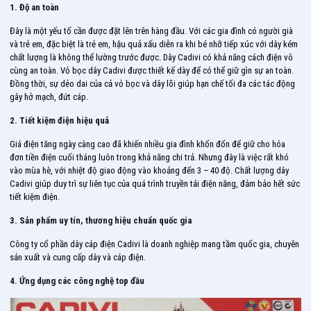
1. Độ an toàn
Đây là một yếu tố cần được đặt lên trên hàng đầu. Với các gia đình có người già
và trẻ em, đặc biệt là trẻ em, hậu quả xấu diễn ra khi bé nhỡ tiếp xúc với dây kém
chất lượng là không thể lường trước được. Dây Cadivi có khả năng cách điện vô
cùng an toàn. Vỏ bọc dây Cadivi được thiết kế dày để có thể giữ gìn sự an toàn.
Đồng thời, sự dẻo dai của cả vỏ bọc và dây lõi giúp hạn chế tối đa các tác động
gây hở mạch, đứt cáp.
2. Tiết kiệm điện hiệu quả
Giá điện tăng ngày càng cao đã khiến nhiều gia đình khốn đốn để giữ cho hóa
đơn tiền điện cuối tháng luôn trong khả năng chi trả. Nhưng đây là việc rất khó
vào mùa hè, với nhiệt độ giao động vào khoảng đến 3 – 40 độ. Chất lượng dây
Cadivi giúp duy trì sự liên tục của quá trình truyền tải điện năng, đảm bảo hết sức
tiết kiệm điện.
3. Sản phẩm uy tín, thương hiệu chuẩn quốc gia
Công ty cổ phần dây cáp điện Cadivi là doanh nghiệp mang tầm quốc gia, chuyên
sản xuất và cung cấp dây và cáp điện.
4. Ứng dụng các công nghệ top đầu